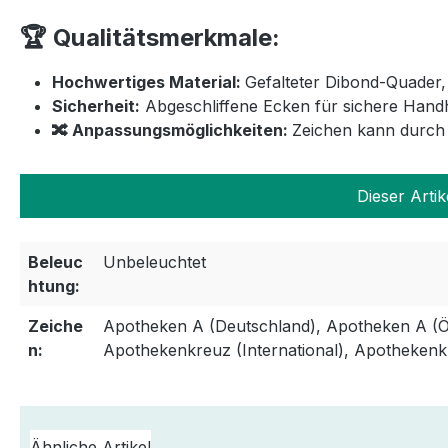
🏆 Qualitätsmerkmale:
Hochwertiges Material:
Gefalteter Dibond-Quader,
Sicherheit:
Abgeschliffene Ecken für sichere Han
🔀 Anpassungsmöglichkeiten:
Zeichen kann durch
Dieser Artik
Beleuc
Unbeleuchtet
htung:
Zeiche
Apotheken A (Deutschland), Apotheken A (Ös
n:
Apothekenkreuz (International), Apothekenk
Ähnliche Artikel