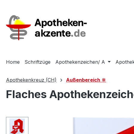
m Hauptinhalt springen
Zur Suche springen
Zur Hauptnavigation springen
Home
Schriftzüge
Apothekenzeichen/ A
Apothek
Apothekenkreuz (CH)
Außenbereich 🔆
Flaches Apothekenzeich
Bildergalerie überspringen