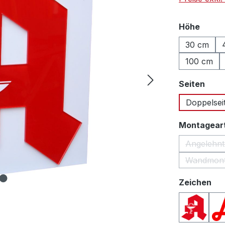
auswä
Höhe
30 cm
100 cm
ausw
Seiten
Doppelsei
Montagear
Angelehnt
Wandmon
(Die
au
Zeichen
Apothek