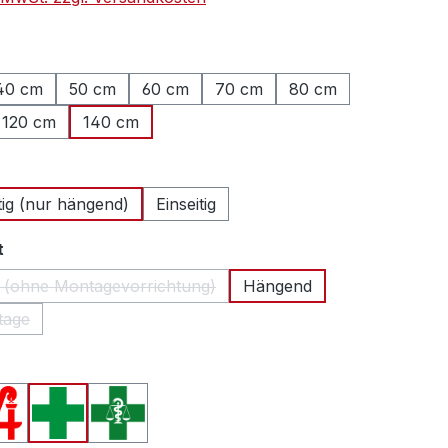
hlen
40 cm
50 cm
60 cm
70 cm
80 cm
120 cm
140 cm
ählen
tig (nur hängend)
Einseitig
auswählen
t
 (ohne Montagevorrichtung)
Hängend
(Diese Option ist zurzeit nicht verfügbar.)
tage
se Option ist zurzeit nicht verfügbar.)
swählen
en A (Deutschland)
Apotheken A (Österreich)
Apothekenkreuz (International)
Apothekenkreuz (Schweiz)