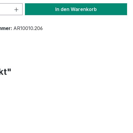
 Anzahl: Gib den gewünschten Wert ein 
In den Warenkorb
mmer:
AR10010.206
kt"