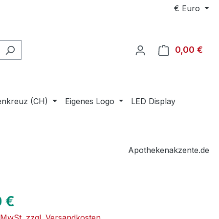
€
Euro
0,00 €
Ware
enkreuz (CH)
Eigenes Logo
LED Display
Apothekenakzente.de
eis:
 €
. MwSt. zzgl. Versandkosten