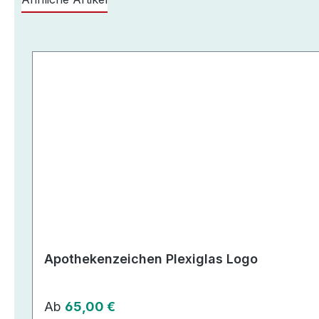
Produktgalerie überspringen
Apothekenzeichen Plexiglas Logo
Regulärer Preis:
Ab
65,00 €