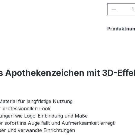
Produkt
Produktnu
s Apothekenzeichen mit 3D-Effe
aterial für langfristige Nutzung
professionellen Look
ssungen wie Logo-Einbindung und Maße
r sofort ins Auge fällt und Aufmerksamkeit erregt!
er und verwandte Einrichtungen