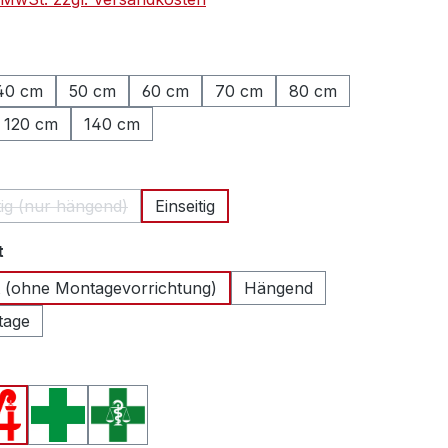
hlen
40 cm
50 cm
60 cm
70 cm
80 cm
120 cm
140 cm
ählen
tig (nur hängend)
Einseitig
(Diese Option ist zurzeit nicht verfügbar.)
auswählen
t
 (ohne Montagevorrichtung)
Hängend
tage
swählen
en A (Deutschland)
Apotheken A (Österreich)
Apothekenkreuz (International)
Apothekenkreuz (Schweiz)