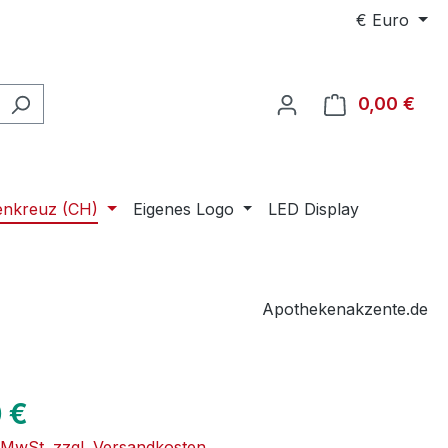
€
Euro
0,00 €
Ware
enkreuz (CH)
Eigenes Logo
LED Display
Apothekenakzente.de
eis:
 €
. MwSt. zzgl. Versandkosten