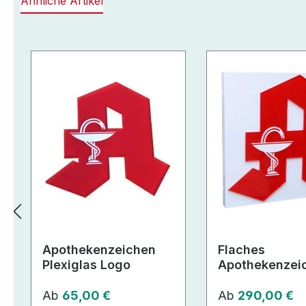
Ähnliche Artikel
Produktgalerie überspringen
Apothekenzeichen
Flaches
Plexiglas Logo
Apothekenzei
mit 3D-Effekt
Regulärer Preis:
Regulärer Preis:
Ab
65,00 €
Ab
290,00 €