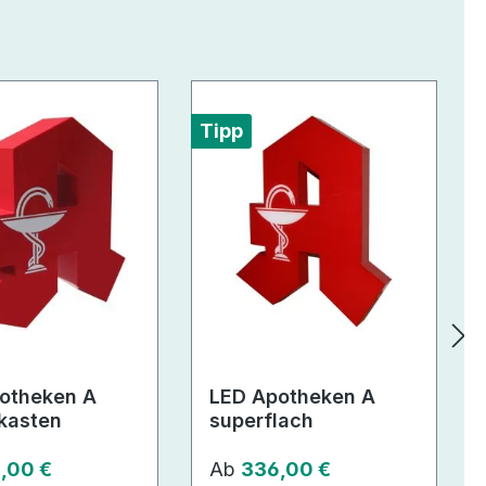
Tipp
otheken A
LED Apotheken A
kasten
superflach
er Preis:
Regulärer Preis:
,00 €
Ab
336,00 €