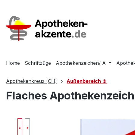
m Hauptinhalt springen
Zur Suche springen
Zur Hauptnavigation springen
Home
Schriftzüge
Apothekenzeichen/ A
Apothek
Apothekenkreuz (CH)
Außenbereich 🔆
Flaches Apothekenzeich
Bildergalerie überspringen