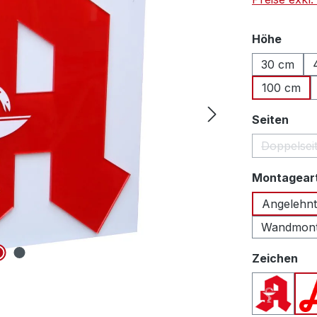
auswä
Höhe
30 cm
100 cm
ausw
Seiten
Doppelsei
Montagear
Angelehnt
Wandmon
au
Zeichen
Apothek