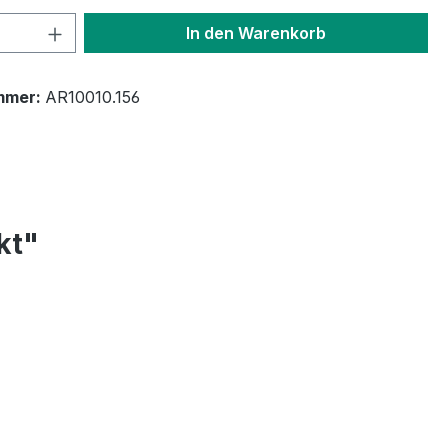
 Anzahl: Gib den gewünschten Wert ein 
In den Warenkorb
mmer:
AR10010.156
kt"