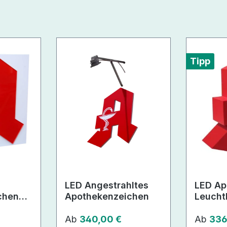
Tipp
LED Angestrahltes
LED Ap
chen
Apothekenzeichen
Leucht
Regulärer Preis:
Regulär
Ab
340,00 €
Ab
336