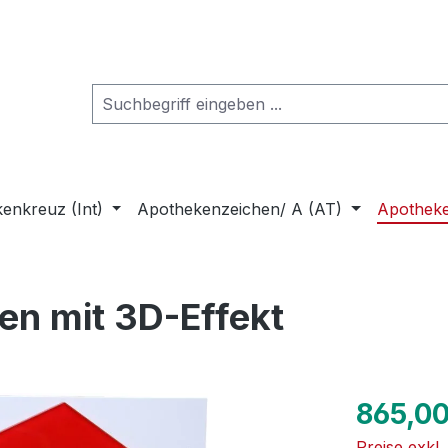
enkreuz (Int)
Apothekenzeichen/ A (AT)
Apothek
en mit 3D-Effekt
Regulärer Pr
865,00
Preise exkl