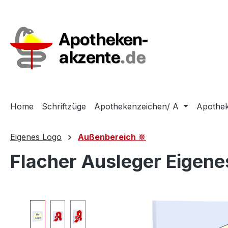
m Hauptinhalt springen
Zur Suche springen
Zur Hauptnavigation springen
Home
Schriftzüge
Apothekenzeichen/ A
Apothek
Eigenes Logo
Außenbereich 🔆
Flacher Ausleger Eigen
Bildergalerie überspringen