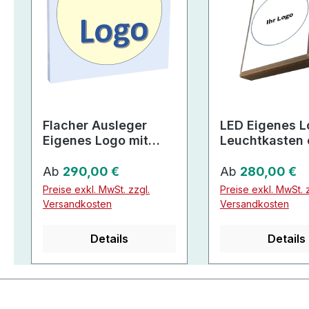
Flacher Ausleger
LED Eigenes L
Eigenes Logo mit
Leuchtkasten 
hervorgehobenem
Regulärer Preis:
Zeichen
Regulärer Preis:
Ab
290,00 €
Ab
280,00 €
Preise exkl. MwSt. zzgl.
Preise exkl. MwSt. z
Versandkosten
Versandkosten
Details
Details