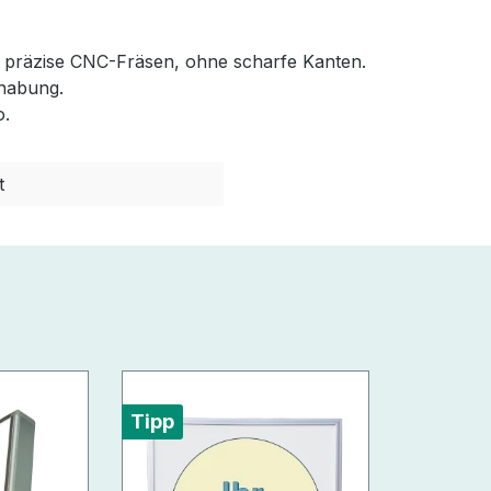
 präzise CNC-Fräsen, ohne scharfe Kanten.
habung.
o.
t
Tipp