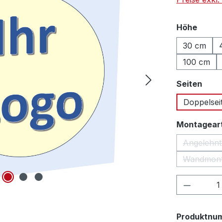
auswä
Höhe
30 cm
100 cm
ausw
Seiten
Doppelsei
Montagear
Angelehnt
Wandmon
(Die
Produkt
Produktnu