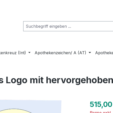
enkreuz (Int)
Apothekenzeichen/ A (AT)
Apothek
es Logo mit hervorgehobe
Regulärer Pr
515,00
Preise exkl