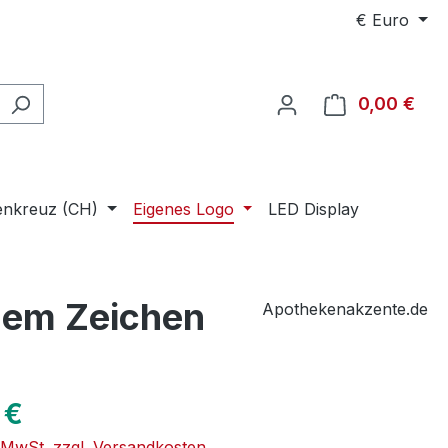
€
Euro
0,00 €
Ware
enkreuz (CH)
Eigenes Logo
LED Display
nem Zeichen
Apothekenakzente.de
eis:
 €
. MwSt. zzgl. Versandkosten