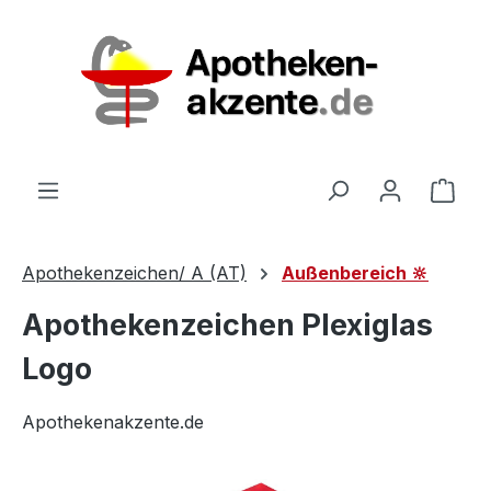
Zum Hauptinhalt springen
Ware
Apothekenzeichen/ A (AT)
Außenbereich 🔆
Apothekenzeichen Plexiglas
Logo
Apothekenakzente.de
Bildergalerie überspringen