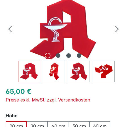
Regulärer Preis:
65,00 €
Preise exkl. MwSt. zzgl. Versandkosten
auswählen
Höhe
20 cm
30 cm
40 cm
50 cm
60 cm