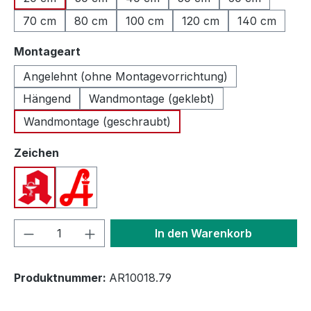
70 cm
80 cm
100 cm
120 cm
140 cm
auswählen
Montageart
Angelehnt (ohne Montagevorrichtung)
Hängend
Wandmontage (geklebt)
Wandmontage (geschraubt)
auswählen
Zeichen
Apotheken A (Deutschland)
Apotheken A (Österreich)
Produkt Anzahl: Gib den gewünschten We
In den Warenkorb
Produktnummer:
AR10018.79