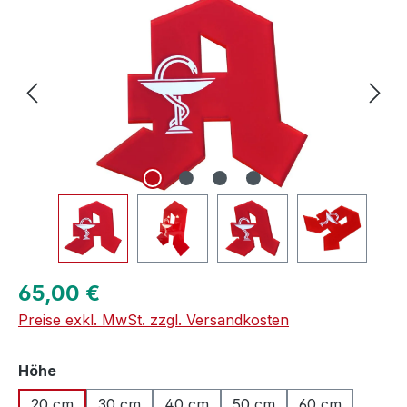
Regulärer Preis:
65,00 €
Preise exkl. MwSt. zzgl. Versandkosten
auswählen
Höhe
20 cm
30 cm
40 cm
50 cm
60 cm