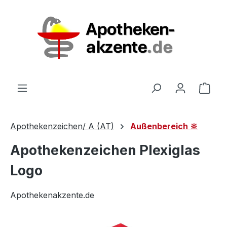
Zum Hauptinhalt springen
Ware
Apothekenzeichen/ A (AT)
Außenbereich 🔆
Apothekenzeichen Plexiglas
Logo
Apothekenakzente.de
Bildergalerie überspringen