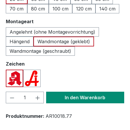
70 cm
80 cm
100 cm
120 cm
140 cm
auswählen
Montageart
Angelehnt (ohne Montagevorrichtung)
Hängend
Wandmontage (geklebt)
Wandmontage (geschraubt)
auswählen
Zeichen
Apotheken A (Deutschland)
Apotheken A (Österreich)
Produkt Anzahl: Gib den gewünschten We
In den Warenkorb
Produktnummer:
AR10018.77