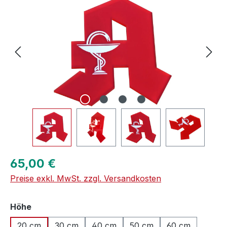
Regulärer Preis:
65,00 €
Preise exkl. MwSt. zzgl. Versandkosten
auswählen
Höhe
20 cm
30 cm
40 cm
50 cm
60 cm