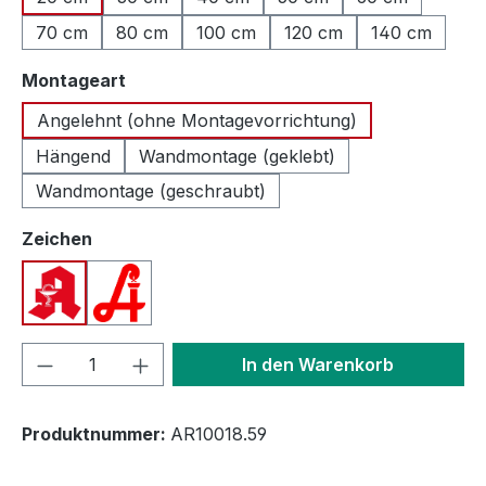
70 cm
80 cm
100 cm
120 cm
140 cm
auswählen
Montageart
Angelehnt (ohne Montagevorrichtung)
Hängend
Wandmontage (geklebt)
Wandmontage (geschraubt)
auswählen
Zeichen
Apotheken A (Deutschland)
Apotheken A (Österreich)
Produkt Anzahl: Gib den gewünschten We
In den Warenkorb
Produktnummer:
AR10018.59