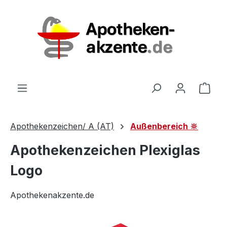
Zum Hauptinhalt springen
Ware
Apothekenzeichen/ A (AT)
Außenbereich 🔆
Apothekenzeichen Plexiglas
Logo
Apothekenakzente.de
Bildergalerie überspringen