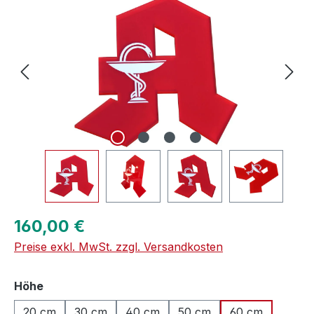
Regulärer Preis:
160,00 €
Preise exkl. MwSt. zzgl. Versandkosten
auswählen
Höhe
20 cm
30 cm
40 cm
50 cm
60 cm