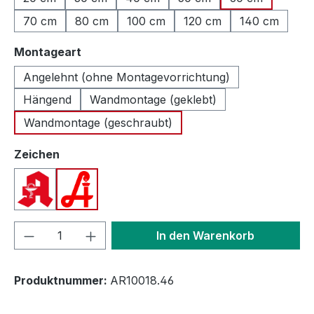
70 cm
80 cm
100 cm
120 cm
140 cm
auswählen
Montageart
Angelehnt (ohne Montagevorrichtung)
Hängend
Wandmontage (geklebt)
Wandmontage (geschraubt)
auswählen
Zeichen
Apotheken A (Deutschland)
Apotheken A (Österreich)
Produkt Anzahl: Gib den gewünschten We
In den Warenkorb
Produktnummer:
AR10018.46