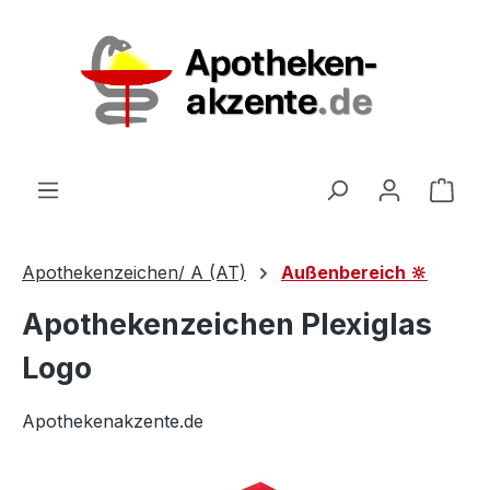
Zum Hauptinhalt springen
Ware
Apothekenzeichen/ A (AT)
Außenbereich 🔆
Apothekenzeichen Plexiglas
Logo
Apothekenakzente.de
Bildergalerie überspringen