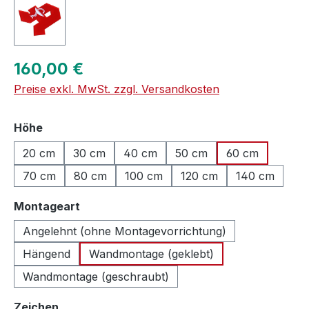
Regulärer Preis:
160,00 €
Preise exkl. MwSt. zzgl. Versandkosten
auswählen
Höhe
20 cm
30 cm
40 cm
50 cm
60 cm
70 cm
80 cm
100 cm
120 cm
140 cm
auswählen
Montageart
Angelehnt (ohne Montagevorrichtung)
Hängend
Wandmontage (geklebt)
Wandmontage (geschraubt)
auswählen
Zeichen