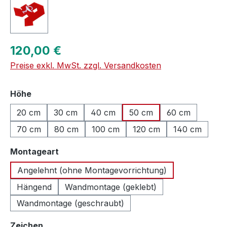
Regulärer Preis:
120,00 €
Preise exkl. MwSt. zzgl. Versandkosten
auswählen
Höhe
20 cm
30 cm
40 cm
50 cm
60 cm
70 cm
80 cm
100 cm
120 cm
140 cm
auswählen
Montageart
Angelehnt (ohne Montagevorrichtung)
Hängend
Wandmontage (geklebt)
Wandmontage (geschraubt)
auswählen
Zeichen