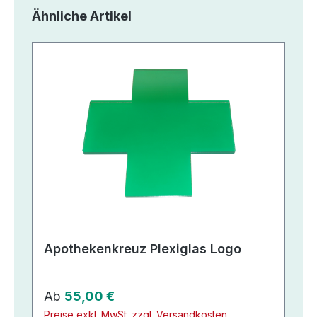
Produktgalerie überspringen
Ähnliche Artikel
Apothekenkreuz Plexiglas Logo
Regulärer Preis:
Ab
55,00 €
Preise exkl. MwSt. zzgl. Versandkosten