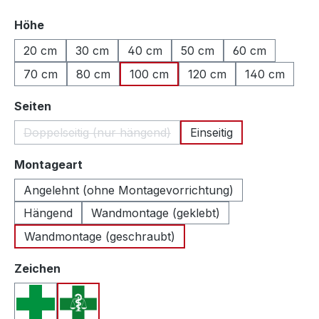
auswählen
Höhe
20 cm
30 cm
40 cm
50 cm
60 cm
70 cm
80 cm
100 cm
120 cm
140 cm
auswählen
Seiten
Doppelseitig (nur hängend)
Einseitig
(Diese Option ist zurzeit nicht verfügbar.)
auswählen
Montageart
Angelehnt (ohne Montagevorrichtung)
Hängend
Wandmontage (geklebt)
Wandmontage (geschraubt)
auswählen
Zeichen
Apothekenkreuz (International)
Apothekenkreuz (Schweiz)