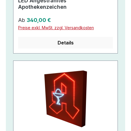
LED Angestrahltes
Apothekenzeichen
Regulärer Preis:
Ab
340,00 €
Preise exkl. MwSt. zzgl. Versandkosten
Details