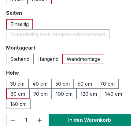
auswählen
Seiten
Einseitig
Doppelseitig (nur hängend oder stehend)
(Diese Option ist zurzeit nicht verfügbar
auswählen
Montageart
Stehend
Hängend
Wandmontage
auswählen
Höhe
30 cm
40 cm
50 cm
60 cm
70 cm
80 cm
90 cm
100 cm
120 cm
140 cm
160 cm
Produkt Anzahl: Gib den gewünschten We
In den Warenkorb