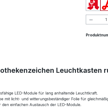
Apothek
Produkt
Produktnu
pothekenzeichen Leuchtkasten 
sfähige LED-Module für lang anhaltende Leuchtkraft.
be mit licht- und witterungsbeständiger Folie für gleichmäß
r den einfachen Austausch der LED-Module.