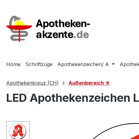
m Hauptinhalt springen
Zur Suche springen
Zur Hauptnavigation springen
Home
Schriftzüge
Apothekenzeichen/ A
Apothek
Apothekenkreuz (CH)
Außenbereich 🔆
LED Apothekenzeichen L
Bildergalerie überspringen