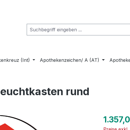
enkreuz (Int)
Apothekenzeichen/ A (AT)
Apothek
euchtkasten rund
Regulärer Pr
1.357,
Preise exkl