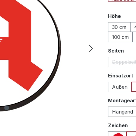
auswä
Höhe
30 cm
100 cm
ausw
Seiten
Doppelsei
Einsatzort
Außen
Montagear
Hängend
au
Zeichen