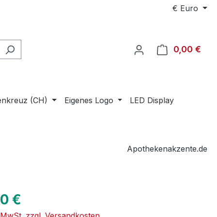
€
Euro
0,00 €
Ware
enkreuz (CH)
Eigenes Logo
LED Display
Apothekenakzente.de
eis:
00 €
. MwSt. zzgl. Versandkosten