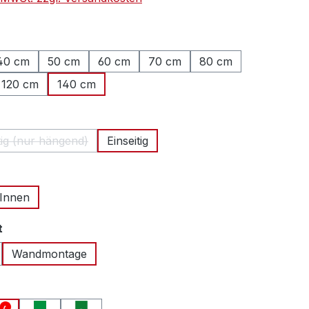
hlen
40 cm
50 cm
60 cm
70 cm
80 cm
120 cm
140 cm
ählen
tig (nur hängend)
Einseitig
(Diese Option ist zurzeit nicht verfügbar.)
auswählen
Innen
auswählen
t
Wandmontage
swählen