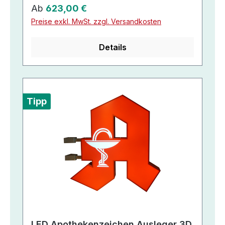
Regulärer Preis:
Ab
623,00 €
Preise exkl. MwSt. zzgl. Versandkosten
Details
Tipp
LED Apothekenzeichen Ausleger 3D