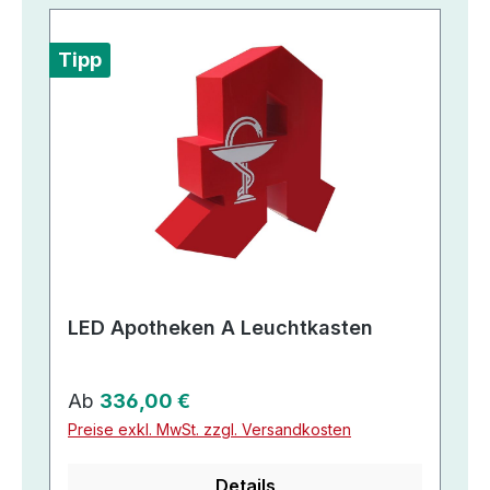
Tipp
LED Apotheken A Leuchtkasten
Regulärer Preis:
Ab
336,00 €
Preise exkl. MwSt. zzgl. Versandkosten
Details