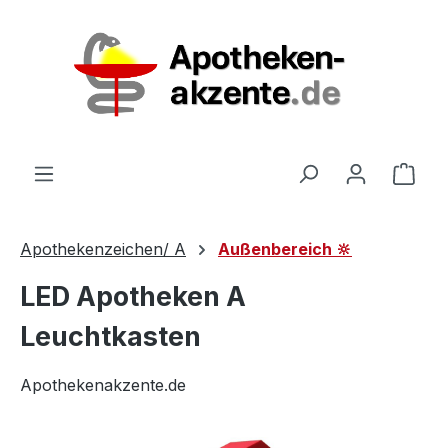
Zum Hauptinhalt springen
Ware
Apothekenzeichen/ A
Außenbereich 🔆
LED Apotheken A
Leuchtkasten
Apothekenakzente.de
Bildergalerie überspringen