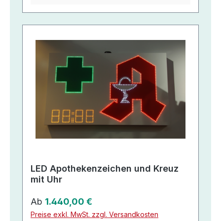
LED Apothekenzeichen und Kreuz
mit Uhr
Regulärer Preis:
Ab
1.440,00 €
Preise exkl. MwSt. zzgl. Versandkosten