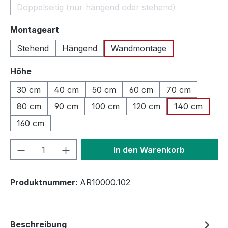
Doppelseitig (nur hängend oder stehend)
(Diese Option ist zurzeit nicht verfügbar
auswählen
Montageart
Stehend
Hängend
Wandmontage
auswählen
Höhe
30 cm
40 cm
50 cm
60 cm
70 cm
80 cm
90 cm
100 cm
120 cm
140 cm
160 cm
Produkt Anzahl: Gib den gewünschten We
In den Warenkorb
Produktnummer:
AR10000.102
Beschreibung