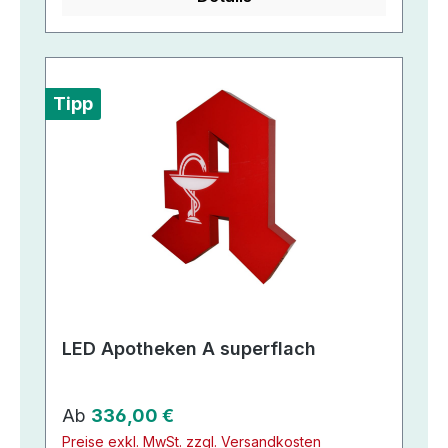
Tipp
LED Apotheken A superflach
Regulärer Preis:
Ab
336,00 €
Preise exkl. MwSt. zzgl. Versandkosten