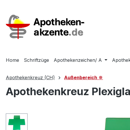
m Hauptinhalt springen
Zur Suche springen
Zur Hauptnavigation springen
Home
Schriftzüge
Apothekenzeichen/ A
Apothek
Apothekenkreuz (CH)
Außenbereich 🔆
Apothekenkreuz Plexigl
Bildergalerie überspringen