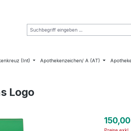
enkreuz (Int)
Apothekenzeichen/ A (AT)
Apothek
as Logo
Regulärer Pr
150,00
Preise exkl