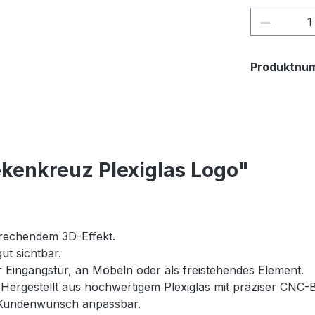
Produkt
Produktnu
kenkreuz Plexiglas Logo"
prechendem 3D-Effekt.
t sichtbar.
r Eingangstür, an Möbeln oder als freistehendes Element.
Hergestellt aus hochwertigem Plexiglas mit präziser CNC-
Kundenwunsch anpassbar.