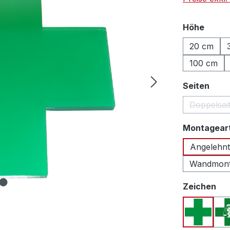
auswä
Höhe
20 cm
100 cm
ausw
Seiten
Doppelsei
Montagear
Angelehnt
Wandmonta
au
Zeichen
Apothek