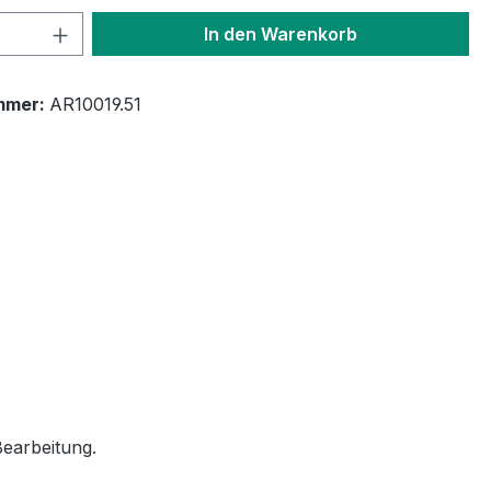
 Anzahl: Gib den gewünschten Wert ein 
In den Warenkorb
mmer:
AR10019.51
Bearbeitung.