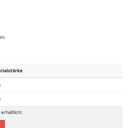
en.
rialstärke
m
m
erhältlich: