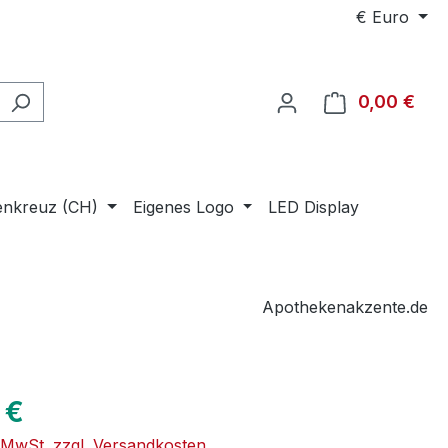
€
Euro
0,00 €
Ware
enkreuz (CH)
Eigenes Logo
LED Display
Apothekenakzente.de
eis:
 €
. MwSt. zzgl. Versandkosten