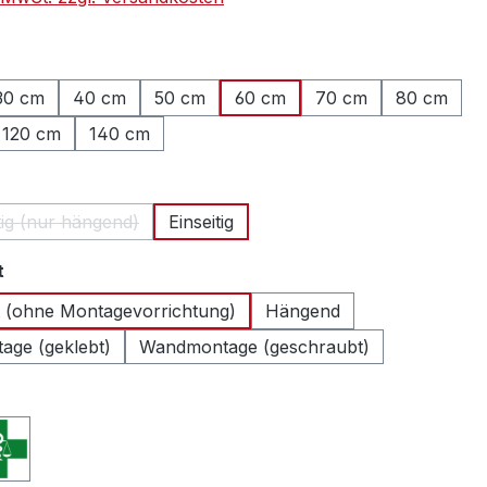
hlen
30 cm
40 cm
50 cm
60 cm
70 cm
80 cm
120 cm
140 cm
ählen
tig (nur hängend)
Einseitig
(Diese Option ist zurzeit nicht verfügbar.)
auswählen
t
 (ohne Montagevorrichtung)
Hängend
ge (geklebt)
Wandmontage (geschraubt)
swählen
enkreuz (International)
Apothekenkreuz (Schweiz)